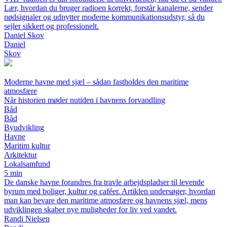
Lær, hvordan du bruger radioen korrekt, forstår kanalerne, sender
nødsignaler og udnytter moderne kommunikationsudstyr, så du
sejler sikkert og professionelt.
Daniel Skov
Daniel
Skov
Moderne havne med sjæl – sådan fastholdes den maritime
atmosfære
Når historien møder nutiden i havnens forvandling
Båd
Båd
Byudvikling
Havne
Maritim kultur
Arkitektur
Lokalsamfund
5 min
De danske havne forandres fra travle arbejdspladser til levende
byrum med boliger, kultur og caféer. Artiklen undersøger, hvordan
man kan bevare den maritime atmosfære og havnens sjæl, mens
udviklingen skaber nye muligheder for liv ved vandet.
Randi Nielsen