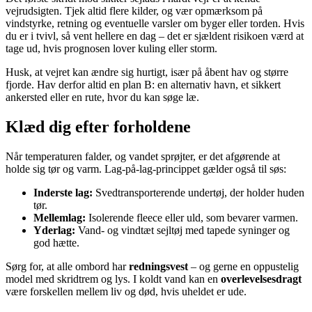
vejrudsigten. Tjek altid flere kilder, og vær opmærksom på
vindstyrke, retning og eventuelle varsler om byger eller torden. Hvis
du er i tvivl, så vent hellere en dag – det er sjældent risikoen værd at
tage ud, hvis prognosen lover kuling eller storm.
Husk, at vejret kan ændre sig hurtigt, især på åbent hav og større
fjorde. Hav derfor altid en plan B: en alternativ havn, et sikkert
ankersted eller en rute, hvor du kan søge læ.
Klæd dig efter forholdene
Når temperaturen falder, og vandet sprøjter, er det afgørende at
holde sig tør og varm. Lag-på-lag-princippet gælder også til søs:
Inderste lag:
Svedtransporterende undertøj, der holder huden
tør.
Mellemlag:
Isolerende fleece eller uld, som bevarer varmen.
Yderlag:
Vand- og vindtæt sejltøj med tapede syninger og
god hætte.
Sørg for, at alle ombord har
redningsvest
– og gerne en oppustelig
model med skridtrem og lys. I koldt vand kan en
overlevelsesdragt
være forskellen mellem liv og død, hvis uheldet er ude.