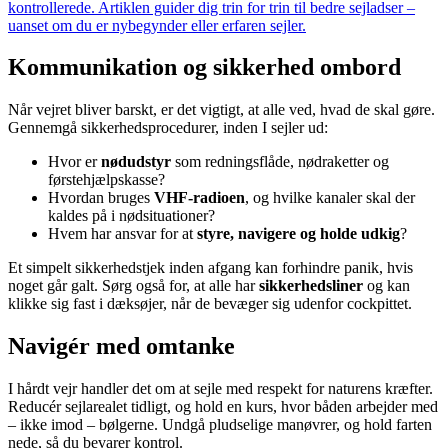
kontrollerede. Artiklen guider dig trin for trin til bedre sejladser –
uanset om du er nybegynder eller erfaren sejler.
Kommunikation og sikkerhed ombord
Når vejret bliver barskt, er det vigtigt, at alle ved, hvad de skal gøre.
Gennemgå sikkerhedsprocedurer, inden I sejler ud:
Hvor er
nødudstyr
som redningsflåde, nødraketter og
førstehjælpskasse?
Hvordan bruges
VHF-radioen
, og hvilke kanaler skal der
kaldes på i nødsituationer?
Hvem har ansvar for at
styre, navigere og holde udkig
?
Et simpelt sikkerhedstjek inden afgang kan forhindre panik, hvis
noget går galt. Sørg også for, at alle har
sikkerhedsliner
og kan
klikke sig fast i dæksøjer, når de bevæger sig udenfor cockpittet.
Navigér med omtanke
I hårdt vejr handler det om at sejle med respekt for naturens kræfter.
Reducér sejlarealet tidligt, og hold en kurs, hvor båden arbejder med
– ikke imod – bølgerne. Undgå pludselige manøvrer, og hold farten
nede, så du bevarer kontrol.