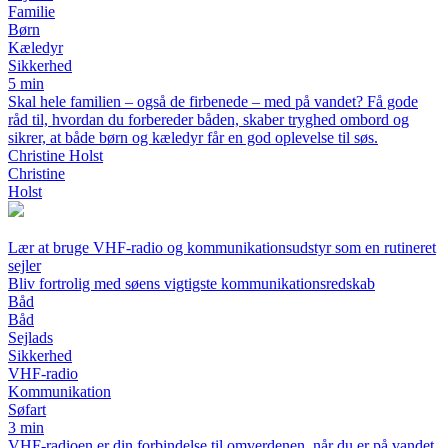
Familie
Børn
Kæledyr
Sikkerhed
5 min
Skal hele familien – også de firbenede – med på vandet? Få gode
råd til, hvordan du forbereder båden, skaber tryghed ombord og
sikrer, at både børn og kæledyr får en god oplevelse til søs.
Christine Holst
Christine
Holst
Lær at bruge VHF-radio og kommunikationsudstyr som en rutineret
sejler
Bliv fortrolig med søens vigtigste kommunikationsredskab
Båd
Båd
Sejlads
Sikkerhed
VHF-radio
Kommunikation
Søfart
3 min
VHF-radioen er din forbindelse til omverdenen, når du er på vandet.