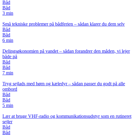
Båd
Båd
3 min
Små tekniske problemer på bådferien – sådan klarer du dem selv
Båd
Båd
6 min
Delingsøkonomien på vandet – sådan forandrer den måden, vi lejer
både på
Båd
Båd
7 min
Tryg sejlads med børn og kæledyr – sådan passer du godt på alle
ombord
Båd
Båd
5 min
Lær at bruge VHF-radio og kommunikationsudstyr som en rutineret
sejler
Båd
Båd