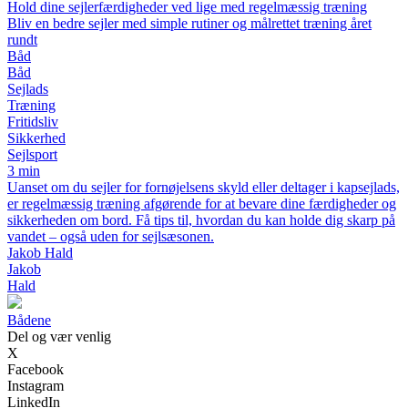
Hold dine sejlerfærdigheder ved lige med regelmæssig træning
Bliv en bedre sejler med simple rutiner og målrettet træning året
rundt
Båd
Båd
Sejlads
Træning
Fritidsliv
Sikkerhed
Sejlsport
3 min
Uanset om du sejler for fornøjelsens skyld eller deltager i kapsejlads,
er regelmæssig træning afgørende for at bevare dine færdigheder og
sikkerheden om bord. Få tips til, hvordan du kan holde dig skarp på
vandet – også uden for sejlsæsonen.
Jakob Hald
Jakob
Hald
Bådene
Del og vær venlig
X
Facebook
Instagram
LinkedIn