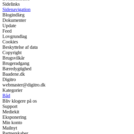
Sidelinks
Sidenavigation
Blogindlæg
Dokumenter
Update
Feed
Lovgrundlag
Cookies
Beskyttelse af data
Copyright
Brugsvilkår
Brugeradgang
Bæredygtighed
Baadene.dk
Digitro
webmaster@digitro.dk
Kategorier
Båd
Bliv klogere på os
Support
Mediekit
Eksponering
Min konto
Mailnyt
Partnerskaber