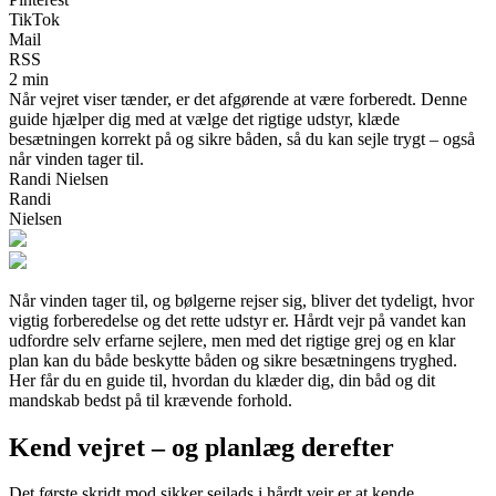
TikTok
Mail
RSS
2 min
Når vejret viser tænder, er det afgørende at være forberedt. Denne
guide hjælper dig med at vælge det rigtige udstyr, klæde
besætningen korrekt på og sikre båden, så du kan sejle trygt – også
når vinden tager til.
Randi Nielsen
Randi
Nielsen
Når vinden tager til, og bølgerne rejser sig, bliver det tydeligt, hvor
vigtig forberedelse og det rette udstyr er. Hårdt vejr på vandet kan
udfordre selv erfarne sejlere, men med det rigtige grej og en klar
plan kan du både beskytte båden og sikre besætningens tryghed.
Her får du en guide til, hvordan du klæder dig, din båd og dit
mandskab bedst på til krævende forhold.
Kend vejret – og planlæg derefter
Det første skridt mod sikker sejlads i hårdt vejr er at kende