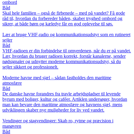
ombord
Båd
Skal hele familien – også de firbenede – med på vandet? Få gode
råd til, hvordan du forbereder båden, skaber tryghed ombord og
sikrer, at både børn og kæledyr får en god oplevelse til søs.
Lær at bruge VHF-radio og kommunikationsudstyr som en rutineret
sejler
Båd
VHF-radioen er din forbindelse til omverdenen, når du er på vandet.
Lær, hvordan du bruger radioen korrekt, forstår kanalerne, sender
nødsignaler og udnytter moderne kommunikationsudstyr, så du
sejler sikkert og professionelt.
Moderne havne med sjæl – sådan fastholdes den maritime
atmosfære
Båd
De danske havne forandres fra travle arbejdspladser til levende
byrum med boliger, kultur og caféer. Artiklen undersøger, hvordan
man kan bevare den maritime atmosfære og havnens sjæl, mens
udviklingen skaber nye muligheder for liv ved vandet.
Vendinger og stagvendinger: Skab ro, rytme og præcision i
manøvren
Båd