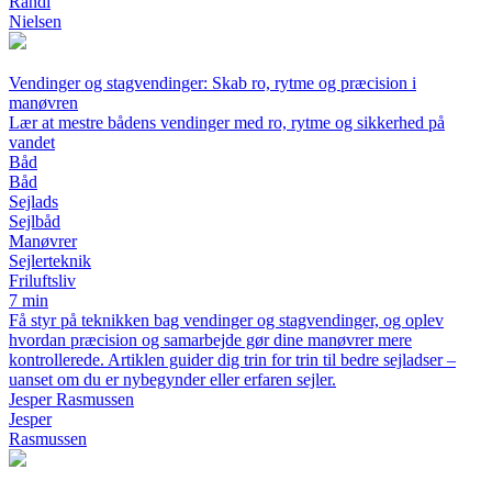
Randi
Nielsen
Vendinger og stagvendinger: Skab ro, rytme og præcision i
manøvren
Lær at mestre bådens vendinger med ro, rytme og sikkerhed på
vandet
Båd
Båd
Sejlads
Sejlbåd
Manøvrer
Sejlerteknik
Friluftsliv
7 min
Få styr på teknikken bag vendinger og stagvendinger, og oplev
hvordan præcision og samarbejde gør dine manøvrer mere
kontrollerede. Artiklen guider dig trin for trin til bedre sejladser –
uanset om du er nybegynder eller erfaren sejler.
Jesper Rasmussen
Jesper
Rasmussen