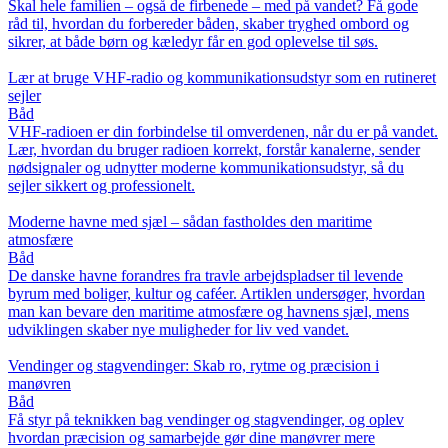
Skal hele familien – også de firbenede – med på vandet? Få gode
råd til, hvordan du forbereder båden, skaber tryghed ombord og
sikrer, at både børn og kæledyr får en god oplevelse til søs.
Lær at bruge VHF-radio og kommunikationsudstyr som en rutineret
sejler
Båd
VHF-radioen er din forbindelse til omverdenen, når du er på vandet.
Lær, hvordan du bruger radioen korrekt, forstår kanalerne, sender
nødsignaler og udnytter moderne kommunikationsudstyr, så du
sejler sikkert og professionelt.
Moderne havne med sjæl – sådan fastholdes den maritime
atmosfære
Båd
De danske havne forandres fra travle arbejdspladser til levende
byrum med boliger, kultur og caféer. Artiklen undersøger, hvordan
man kan bevare den maritime atmosfære og havnens sjæl, mens
udviklingen skaber nye muligheder for liv ved vandet.
Vendinger og stagvendinger: Skab ro, rytme og præcision i
manøvren
Båd
Få styr på teknikken bag vendinger og stagvendinger, og oplev
hvordan præcision og samarbejde gør dine manøvrer mere