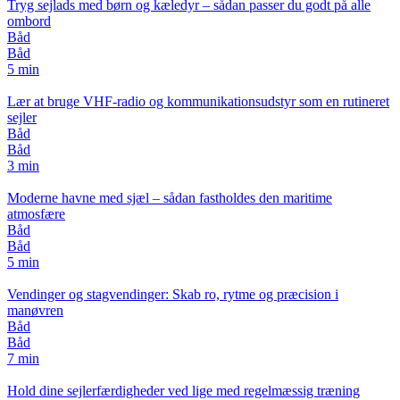
Tryg sejlads med børn og kæledyr – sådan passer du godt på alle
ombord
Båd
Båd
5 min
Lær at bruge VHF-radio og kommunikationsudstyr som en rutineret
sejler
Båd
Båd
3 min
Moderne havne med sjæl – sådan fastholdes den maritime
atmosfære
Båd
Båd
5 min
Vendinger og stagvendinger: Skab ro, rytme og præcision i
manøvren
Båd
Båd
7 min
Hold dine sejlerfærdigheder ved lige med regelmæssig træning