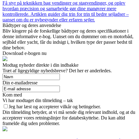
Få styr på teknikken bag vendinger og stagvendinger, og oplev
hvordan præcision og samarbejde gør dine manøvrer mere
kontrollerede. Artiklen guider dig trin for trin til bedre sejladser –
uanset om du er nybegynder eller erfaren sejler.
Bådtyper og deres anvendelse
Bliv klogere på de forskellige bådtyper og deres specifikationer i
denne informative e-bog. Uanset om du drømmer om en motorbåd,
sejlbåd eller yacht, får du indsigt i, hvilken type der passer bedst til
dine behov.
Download e-bogen nu
Modtag nyheder direkte i din indbakke
Træt af ligegyldige nyhedsbreve? Det her er anderledes.
Din e-mailadresse
Kom med
Vi har modtaget din tilmelding – tak
Jeg har læst og accepterer vilkår og betingelser.
Din tilmelding betyder, at vi må sende dig relevant indhold, og at du
accepterer vores retningslinjer for databeskyttelse. Du kan altid
framelde dig uden problemer.