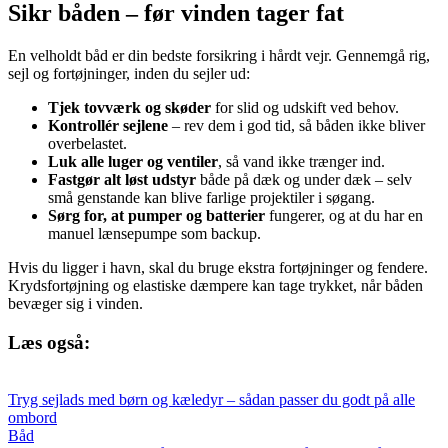
Sikr båden – før vinden tager fat
En velholdt båd er din bedste forsikring i hårdt vejr. Gennemgå rig,
sejl og fortøjninger, inden du sejler ud:
Tjek tovværk og skøder
for slid og udskift ved behov.
Kontrollér sejlene
– rev dem i god tid, så båden ikke bliver
overbelastet.
Luk alle luger og ventiler
, så vand ikke trænger ind.
Fastgør alt løst udstyr
både på dæk og under dæk – selv
små genstande kan blive farlige projektiler i søgang.
Sørg for, at pumper og batterier
fungerer, og at du har en
manuel lænsepumpe som backup.
Hvis du ligger i havn, skal du bruge ekstra fortøjninger og fendere.
Krydsfortøjning og elastiske dæmpere kan tage trykket, når båden
bevæger sig i vinden.
Læs også:
Tryg sejlads med børn og kæledyr – sådan passer du godt på alle
ombord
Båd