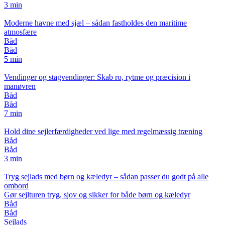
3 min
Moderne havne med sjæl – sådan fastholdes den maritime
atmosfære
Båd
Båd
5 min
Vendinger og stagvendinger: Skab ro, rytme og præcision i
manøvren
Båd
Båd
7 min
Hold dine sejlerfærdigheder ved lige med regelmæssig træning
Båd
Båd
3 min
Tryg sejlads med børn og kæledyr – sådan passer du godt på alle
ombord
Gør sejlturen tryg, sjov og sikker for både børn og kæledyr
Båd
Båd
Sejlads