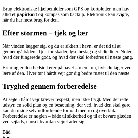
Brug elektroniske hjælpemidler som GPS og kortplotter, men hav
altid et
papirkort
og kompas som backup. Elektronik kan svigte,
når du har mest brug for den.
Efter stormen – tjek og lær
Når vinden lægger sig, og du er sikkert i havn, er det tid til at
gennemgå båden. Tjek for skader, løse beslag og slidte liner. Notér,
hvad der fungerede godt, og hvad der skal forbedres til næste gang.
Erfaring er den bedste lærer på havet – men kun, hvis du tager ved
lære af den. Hver tur i hårdt vejr gør dig bedre rustet til den næste.
Tryghed gennem forberedelse
At sejle i hårdt vejr kræver respekt, men ikke frygt. Med det rette
udstyr, en solid plan og en besætning, der ved, hvad den skal gøre,
kan du møde selv udfordrende forhold med ro og overblik.
Forberedelse er nøglen – både til sikkerhed og til at bevare glæden
ved sejlads, uanset hvordan vejret arter sig.
Båd
Båd