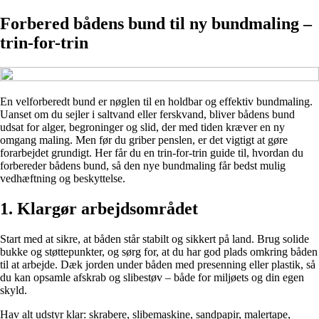
Forbered bådens bund til ny bundmaling –
trin-for-trin
En velforberedt bund er nøglen til en holdbar og effektiv bundmaling.
Uanset om du sejler i saltvand eller ferskvand, bliver bådens bund
udsat for alger, begroninger og slid, der med tiden kræver en ny
omgang maling. Men før du griber penslen, er det vigtigt at gøre
forarbejdet grundigt. Her får du en trin-for-trin guide til, hvordan du
forbereder bådens bund, så den nye bundmaling får bedst mulig
vedhæftning og beskyttelse.
1. Klargør arbejdsområdet
Start med at sikre, at båden står stabilt og sikkert på land. Brug solide
bukke og støttepunkter, og sørg for, at du har god plads omkring båden
til at arbejde. Dæk jorden under båden med presenning eller plastik, så
du kan opsamle afskrab og slibestøv – både for miljøets og din egen
skyld.
Hav alt udstyr klar: skrabere, slibemaskine, sandpapir, malertape,