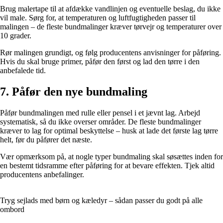
Brug malertape til at afdække vandlinjen og eventuelle beslag, du ikke
vil male. Sørg for, at temperaturen og luftfugtigheden passer til
malingen – de fleste bundmalinger kræver tørvejr og temperaturer over
10 grader.
Rør malingen grundigt, og følg producentens anvisninger for påføring.
Hvis du skal bruge primer, påfør den først og lad den tørre i den
anbefalede tid.
7. Påfør den nye bundmaling
Påfør bundmalingen med rulle eller pensel i et jævnt lag. Arbejd
systematisk, så du ikke overser områder. De fleste bundmalinger
kræver to lag for optimal beskyttelse – husk at lade det første lag tørre
helt, før du påfører det næste.
Vær opmærksom på, at nogle typer bundmaling skal søsættes inden for
en bestemt tidsramme efter påføring for at bevare effekten. Tjek altid
producentens anbefalinger.
Tryg sejlads med børn og kæledyr – sådan passer du godt på alle
ombord