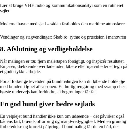
Lær at bruge VHF-radio og kommunikationsudstyr som en rutineret
sejler
Moderne havne med sjæl – sådan fastholdes den maritime atmosfære
Vendinger og stagvendinger: Skab ro, rytme og præcision i manøvren
8. Afslutning og vedligeholdelse
Når malingen er tør, fjern malertapen forsigtigt, og inspicér resultatet.
En jævn, dækkende overflade uden løbere eller ujævnheder er tegn på
et godt stykke arbejde.
For at forlænge levetiden på bundmalingen kan du løbende holde øje
med bunden i løbet af sæsonen. En hurtig rengøring med svamp eller
børste undervejs kan forhindre, at begroninger får fat.
En god bund giver bedre sejlads
En velplejet bund handler ikke kun om udseende – det påvirker også
bådens fart, brændstofforbrug og manøvredygtighed. Med en grundig
forberedelse og korrekt påføring af bundmaling får du en båd, der