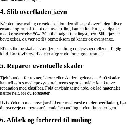
4. Slib overfladen jævn
Når den løse maling er væk, skal bunden slibes, så overfladen bliver
ensartet og ru nok til, at den nye maling kan hæfte. Brug sandpapir
med kornstørrelse 80–120, afhængigt af malingstypen. Slib i jævne
bevægelser, og vær særlig opmærksom på kanter og overgange.
Efter slibning skal alt støv fjernes – brug en støvsuger eller en fugtig
klud. En støvfri overflade er afgørende for et godt resultat.
5. Reparer eventuelle skader
Tjek bunden for revner, blærer eller skader i gelcoaten. Små skader
kan udbedres med epoxyspartel, mens større områder kan kræve
reparation med glasfiber. Følg anvisningerne nøje, og lad materialet
hærde helt, før du fortsætter.
Hvis båden har osmose (små blærer med væske under overfladen), bør
du overveje en mere omfattende behandling, inden du maler igen.
6. Afdæk og forbered til maling