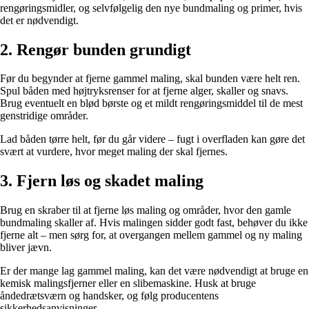
rengøringsmidler, og selvfølgelig den nye bundmaling og primer, hvis
det er nødvendigt.
2. Rengør bunden grundigt
Før du begynder at fjerne gammel maling, skal bunden være helt ren.
Spul båden med højtryksrenser for at fjerne alger, skaller og snavs.
Brug eventuelt en blød børste og et mildt rengøringsmiddel til de mest
genstridige områder.
Lad båden tørre helt, før du går videre – fugt i overfladen kan gøre det
svært at vurdere, hvor meget maling der skal fjernes.
3. Fjern løs og skadet maling
Brug en skraber til at fjerne løs maling og områder, hvor den gamle
bundmaling skaller af. Hvis malingen sidder godt fast, behøver du ikke
fjerne alt – men sørg for, at overgangen mellem gammel og ny maling
bliver jævn.
Er der mange lag gammel maling, kan det være nødvendigt at bruge en
kemisk malingsfjerner eller en slibemaskine. Husk at bruge
åndedrætsværn og handsker, og følg producentens
sikkerhedsanvisninger.